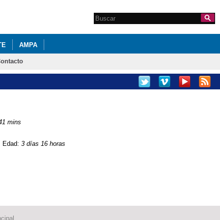
Search this site
Formulario de
búsqueda
TE
AMPA
ontacto
41 mins
s
Edad:
3 días 16 horas
cipal